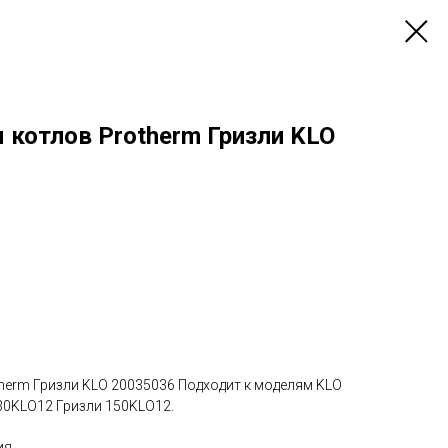
 котлов Protherm Гризли KLO
herm Гризли KLO 20035036 Подходит к моделям KLO
30KLO12 Гризли 150KLO12.
ия