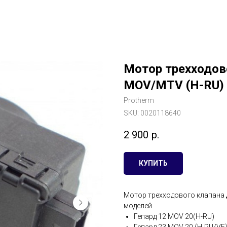
Мотор трехходов
MOV/MTV (H-RU)
Protherm
SKU:
0020118640
2 900
р.
КУПИТЬ
Мотор трехходового клапана 
моделей
Гепард 12 MOV 20(H-RU)
Гепард 23 MOV 20 (H-RU/VE