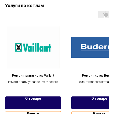
Услуги по котлам
Ремонт платы котла Vaillant
Ремонт котла Buder
Ремонт платы управления газового
Ремонт газового котла Бу
котла Вайлант ecoTEC, turboTEC,
Logamax U072, Logamax U0
turboFIT, atmoTEC, atmoVIT,
Logamax U052/U054, Logam
ecoCOMPACT
GB072
, Logamax plus G
О товаре
О товаре
Купить
Купить